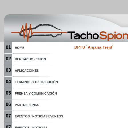
01
DPTU `Arijana Trejd`
HOME
02
DER TACHO - SPION
03
APLICACIONES
04
TÉRMINOS Y DISTRIBUCIÓN
05
PRENSA Y COMUNICACIÓN
06
PARTNERLINKS
07
EVENTOS / NOTICIAS EVENTOS
07
EVENTOS / NOTICIAS...