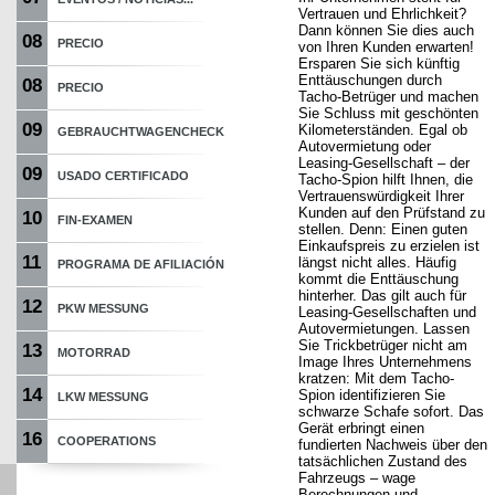
Vertrauen und Ehrlichkeit?
Dann können Sie dies auch
08
PRECIO
von Ihren Kunden erwarten!
Ersparen Sie sich künftig
Enttäuschungen durch
08
PRECIO
Tacho-Betrüger und machen
Sie Schluss mit geschönten
09
Kilometerständen. Egal ob
GEBRAUCHTWAGENCHECK
Autovermietung oder
Leasing-Gesellschaft – der
09
USADO CERTIFICADO
Tacho-Spion hilft Ihnen, die
Vertrauenswürdigkeit Ihrer
Kunden auf den Prüfstand zu
10
FIN-EXAMEN
stellen. Denn: Einen guten
Einkaufspreis zu erzielen ist
11
längst nicht alles. Häufig
PROGRAMA DE AFILIACIÓN
kommt die Enttäuschung
hinterher. Das gilt auch für
12
PKW MESSUNG
Leasing-Gesellschaften und
Autovermietungen. Lassen
Sie Trickbetrüger nicht am
13
MOTORRAD
Image Ihres Unternehmens
kratzen: Mit dem Tacho-
14
Spion identifizieren Sie
LKW MESSUNG
schwarze Schafe sofort. Das
Gerät erbringt einen
16
COOPERATIONS
fundierten Nachweis über den
tatsächlichen Zustand des
Fahrzeugs – wage
Berechnungen und