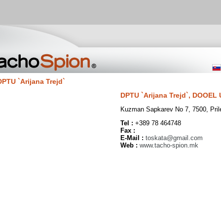
DPTU `Arijana Trejd`
DPTU `Arijana Trejd`, DOOEL U
Kuzman Sapkarev No 7, 7500, Pri
Tel :
+389 78 464748
Fax :
E-Mail :
toskata@gmail.com
Web :
www.tacho-spion.mk