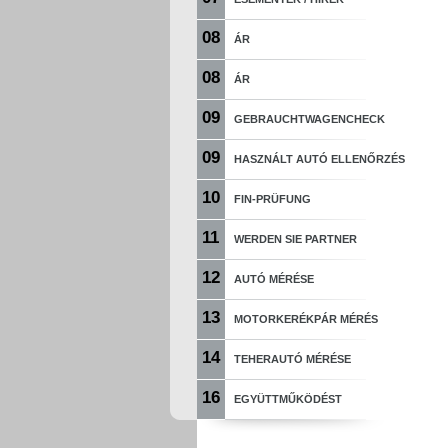
08
ÁR
08
ÁR
09
GEBRAUCHTWAGENCHECK
09
HASZNÁLT AUTÓ ELLENŐRZÉS
10
FIN-PRÜFUNG
11
WERDEN SIE PARTNER
12
AUTÓ MÉRÉSE
13
MOTORKERÉKPÁR MÉRÉS
14
TEHERAUTÓ MÉRÉSE
16
EGYÜTTMŰKÖDÉST