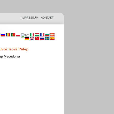
IMPRESSUM
KONTAKT
voz Izovz Prilep
lep Macedonia