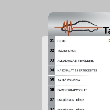
01
HOME
02
TACHO-SPION
03
ALKALMAZÁSI TERÜLETEK
04
HASZNÁLAT ÉS ÉRTÉKESÍTÉS
05
SAJTÓ ÉS MÉDIA
06
PARTNERKAPCSOLAT
07
ESEMÉNYEK / HÍREK
07
ESEMÉNYEK / HÍREK