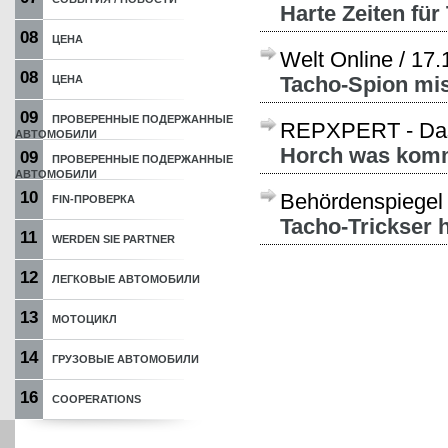
Harte Zeiten für
08
ЦЕНА
Welt Online /
17.
08
Tacho-Spion mis
ЦЕНА
09
ПРОВЕРЕННЫЕ ПОДЕРЖАННЫЕ
REPXPERT - Das 
АВТОМОБИЛИ
Horch was komm
09
ПРОВЕРЕННЫЕ ПОДЕРЖАННЫЕ
АВТОМОБИЛИ
10
Behördenspiegel
FIN-ПРОВЕРКА
Tacho-Trickser 
11
WERDEN SIE PARTNER
12
ЛЕГКОВЫЕ АВТОМОБИЛИ
13
МОТОЦИКЛ
14
ГРУЗОВЫЕ АВТОМОБИЛИ
16
COOPERATIONS