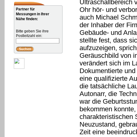
Ultraschallbereich
Ohr hör- und verbo
Partner für
Messungen in Ihrer
auch Michael Schmu
Nähe finden:
der Inhaber der Fir
Gebäude- und Anlag
Bitte geben Sie ihre
Postleitzahl ein:
stellte fest, dass s
aufzuzeigen, sprich
Geräuschbild von i
verändert sich im L
Dokumentierte und 
eine qualifizierte 
die tatsächliche La
Autonarr, die Techn
war die Geburtsstu
bekommen konnte, v
charakteristischen
Neuzustand, gebrau
Zeit eine beeindru