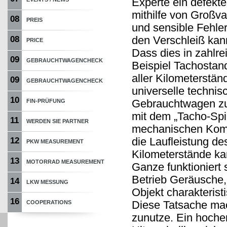
Experte ein defekt
mithilfe von Großv
08
PREIS
und sensible Fehler
den Verschleiß kan
08
PRICE
Dass dies in zahlr
09
GEBRAUCHTWAGENCHECK
Beispiel Tachostan
aller Kilometerstän
09
GEBRAUCHTWAGENCHECK
universelle technis
10
Gebrauchtwagen zu 
FIN-PRÜFUNG
mit dem „Tacho-Spio
11
WERDEN SIE PARTNER
mechanischen Komp
die Laufleistung d
12
PKW MEASUREMENT
Kilometerstände ka
13
MOTORRAD MEASUREMENT
Ganze funktioniert
Betrieb Geräusche, 
14
LKW MESSUNG
Objekt charakterist
16
Diese Tatsache mach
COOPERATIONS
zunutze. Ein hoche