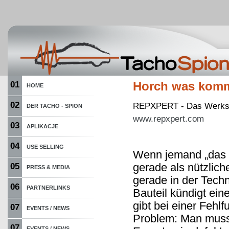
01
Horch was komm
HOME
02
REPXPERT - Das Werksta
DER TACHO - SPION
www.repxpert.com
03
APLIKACJE
04
USE SELLING
Wenn jemand „das G
gerade als nützlich
05
PRESS & MEDIA
gerade in der Tech
06
PARTNERLINKS
Bauteil kündigt ei
gibt bei einer Feh
07
EVENTS / NEWS
Problem: Man muss
07
EVENTS / NEWS