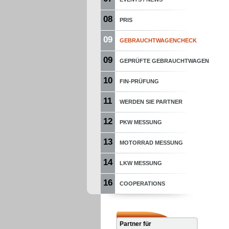
08
PRIS
09
GEBRAUCHTWAGENCHECK
09
GEPRÜFTE GEBRAUCHTWAGEN
10
FIN-PRÜFUNG
11
WERDEN SIE PARTNER
12
PKW MESSUNG
13
MOTORRAD MESSUNG
14
LKW MESSUNG
16
COOPERATIONS
Partner für