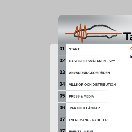
01
START
i
02
HASTIGHETSMÄTAREN - SPY
03
ANVÄNDNINGSOMRÅDEN
04
VILLKOR OCH DISTRIBUTION
05
PRESS & MEDIA
06
PARTNER LÄNKAR
07
EVENEMANG / NYHETER
07
EVENTS / NEWS