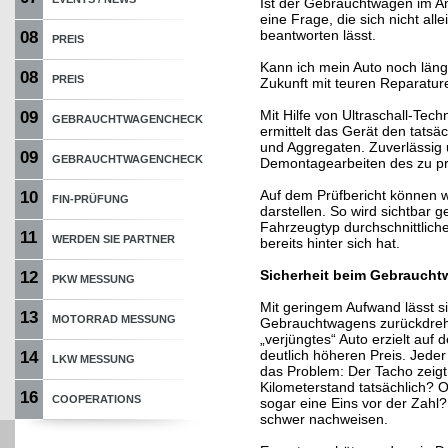
Ist der Gebrauchtwagen im An
eine Frage, die sich nicht al
beantworten lässt.
08
PREIS
Kann ich mein Auto noch läng
08
PREIS
Zukunft mit teuren Reparatu
Mit Hilfe von Ultraschall-Tech
09
GEBRAUCHTWAGENCHECK
ermittelt das Gerät den tatsä
und Aggregaten. Zuverlässig 
09
GEBRAUCHTWAGENCHECK
Demontagearbeiten des zu pr
Auf dem Prüfbericht können w
10
FIN-PRÜFUNG
darstellen. So wird sichtbar g
Fahrzeugtyp durchschnittlich
11
WERDEN SIE PARTNER
bereits hinter sich hat.
Sicherheit beim Gebrauch
12
PKW MESSUNG
Mit geringem Aufwand lässt s
13
MOTORRAD MESSUNG
Gebrauchtwagens zurückdrehe
„verjüngtes“ Auto erzielt au
deutlich höheren Preis. Jed
14
LKW MESSUNG
das Problem: Der Tacho zeig
Kilometerstand tatsächlich? Od
16
COOPERATIONS
sogar eine Eins vor der Zahl?
schwer nachweisen.