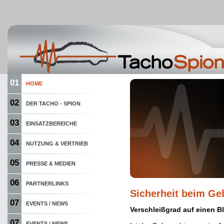
01
HOME
02
DER TACHO - SPION
03
EINSATZBEREICHE
04
NUTZUNG & VERTRIEB
05
PRESSE & MEDIEN
06
PARTNERLINKS
Sicherheit beim G
07
EVENTS / NEWS
Verschleißgrad auf einen Bl
07
EVENTS / NEWS