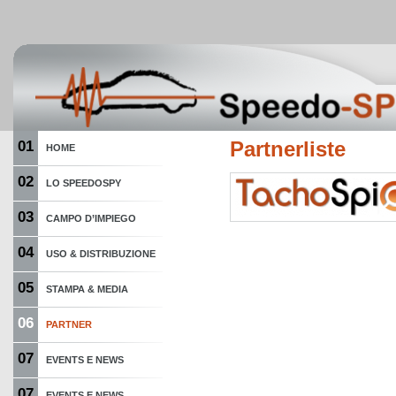
01
Partnerliste
HOME
02
LO SPEEDOSPY
03
CAMPO D’IMPIEGO
04
USO & DISTRIBUZIONE
05
STAMPA & MEDIA
06
PARTNER
07
EVENTS E NEWS
07
EVENTS E NEWS