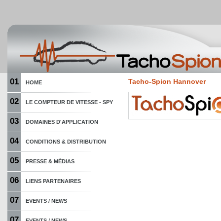
01
Tacho-Spion Hannover
HOME
02
LE COMPTEUR DE VITESSE - SPY
03
DOMAINES D'APPLICATION
04
CONDITIONS & DISTRIBUTION
05
PRESSE & MÉDIAS
06
LIENS PARTENAIRES
07
EVENTS / NEWS
07
EVENTS / NEWS