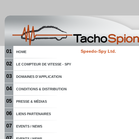
01
Speedo-Spy Ltd.
HOME
02
LE COMPTEUR DE VITESSE - SPY
03
DOMAINES D'APPLICATION
04
CONDITIONS & DISTRIBUTION
05
PRESSE & MÉDIAS
06
LIENS PARTENAIRES
07
EVENTS / NEWS
07
EVENTS / NEWS