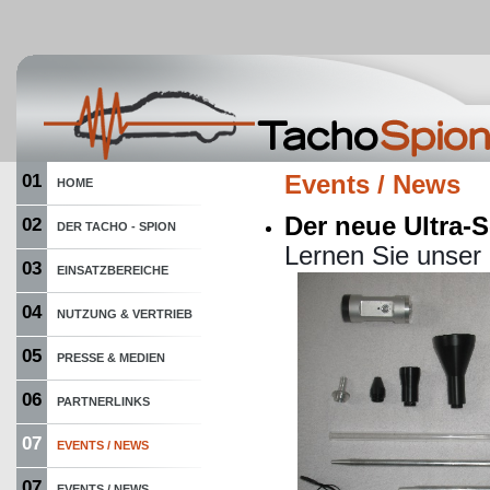
01
Events / News
HOME
Der neue Ultra-
02
DER TACHO - SPION
Lernen Sie unser 
03
EINSATZBEREICHE
04
NUTZUNG & VERTRIEB
05
PRESSE & MEDIEN
06
PARTNERLINKS
07
EVENTS / NEWS
07
EVENTS / NEWS