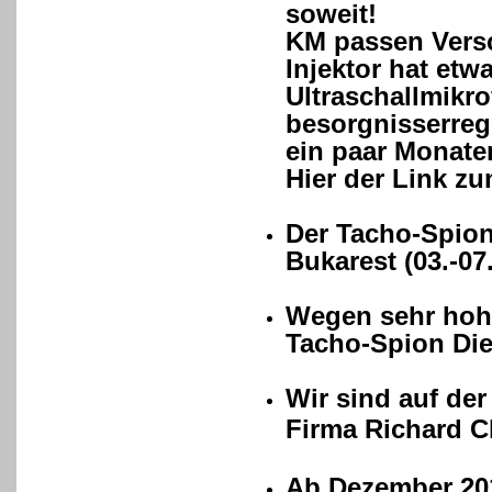
soweit!
KM passen Versc
Injektor hat etw
Ultraschallmikr
besorgnisserreg
ein paar Monaten
Hier der Link zu
Der Tacho-Spion
Bukarest (03.-07
Wegen sehr hohe
Tacho-Spion Die
Wir sind auf d
Firma Richard C
Ab Dezember 201