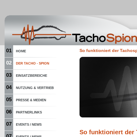
01
So funktioniert der Tachos
HOME
02
DER TACHO - SPION
03
EINSATZBEREICHE
04
NUTZUNG & VERTRIEB
05
PRESSE & MEDIEN
06
PARTNERLINKS
07
EVENTS / NEWS
So funktioniert der
07
EVENTS / NEWS