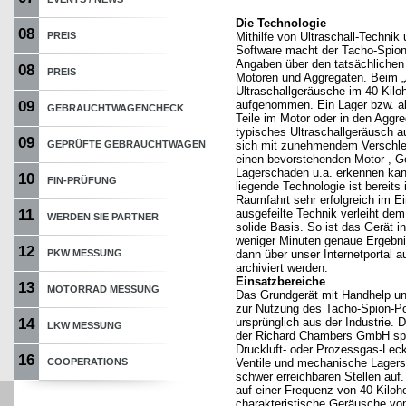
Die Technologie
08
PREIS
Mithilfe von Ultraschall-Technik 
Software macht der Tacho-Spion
Angaben über den tatsächlichen
08
PREIS
Motoren und Aggregaten. Beim 
Ultraschallgeräusche im 40 Kilo
09
aufgenommen. Ein Lager bzw. a
GEBRAUCHTWAGENCHECK
Teile im Motor oder in den Aggr
typisches Ultraschallgeräusch a
09
GEPRÜFTE GEBRAUCHTWAGEN
sich mit zunehmendem Verschle
einen bevorstehenden Motor-, Ge
Lagerschaden u.a. erkennen kan
10
FIN-PRÜFUNG
liegende Technologie ist bereits 
Raumfahrt sehr erfolgreich im E
11
ausgefeilte Technik verleiht de
WERDEN SIE PARTNER
solide Basis. So ist das Gerät i
weniger Minuten genaue Ergebnis
12
PKW MESSUNG
dann über unser Internetportal 
archiviert werden.
Einsatzbereiche
13
MOTORRAD MESSUNG
Das Grundgerät mit Handhelp u
zur Nutzung des Tacho-Spion-P
14
ursprünglich aus der Industrie. D
LKW MESSUNG
der Richard Chambers GmbH spü
Druckluft- oder Prozessgas-Lec
16
COOPERATIONS
Ventile und mechanische Lagers
schwer erreichbaren Stellen auf.
auf einer Frequenz von 40 Kiloh
charakteristische Geräusche von