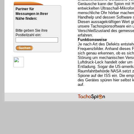
Geräusche kann der Spion mit H
entwickelten Ultraschall-Mikrofo
Partner für
menschliche Ohr hörbar machen
Messungen in Ihrer
Handhelp und dessen Software 
Nähe finden:
Diesen aussagekräftigen Wert g
unsere Tachospionsoftware ein
Bitte geben Sie ihre
Verschleißzustand des gemess
Postleitzahl ein:
erfahren.
Funktionsweise
Je nach Art des Defekts entsteh
Frequenzbilder. Anhand dieses F
sich genau erkennen, ob es sich
Störung um mechanischen Versch
Luftdruck-Leck handelt oder um 
Entladung. Sogar die US-amerik
Raumfahrtbehörde NASA setzt zw
Spione auf der ISS ein. Die emp
des Gerätes spüren hier selbst 
auf.